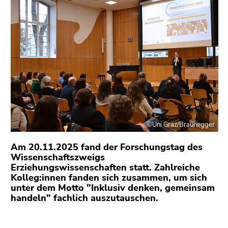
bestätigen
Sie diesen
Link.
Beginn
Zum
des
Inhalt
Seitenbereichs:
(Zugriffstaste
Seitenbereiche:
1)
Zur
Positionsanzeige
(Zugriffstaste
©Uni Graz/Braunegger
2)
Zur
Am 20.11.2025 fand der Forschungstag des
Wissenschaftszweigs
Hauptnavigation
Erziehungswissenschaften statt. Zahlreiche
(Zugriffstaste
Kolleg:innen fanden sich zusammen, um sich
3)
unter dem Motto "Inklusiv denken, gemeinsam
Zu
handeln" fachlich auszutauschen.
den
Zusatzinformationen