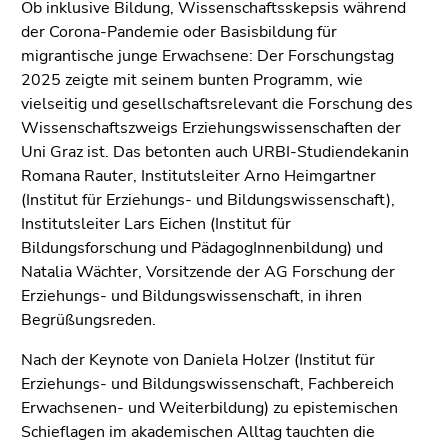
(Zugriffstaste
Ob inklusive Bildung, Wissenschaftsskepsis während
5)
der Corona-Pandemie oder Basisbildung für
Zu
migrantische junge Erwachsene: Der Forschungstag
den
2025 zeigte mit seinem bunten Programm, wie
Seiteneinstellungen
vielseitig und gesellschaftsrelevant die Forschung des
(Benutzer/Sprache)
Wissenschaftszweigs Erziehungswissenschaften der
(Zugriffstaste
Uni Graz ist. Das betonten auch URBI-Studiendekanin
8)
Romana Rauter, Institutsleiter Arno Heimgartner
Zur
(Institut für Erziehungs- und Bildungswissenschaft),
Suche
Institutsleiter Lars Eichen (Institut für
(Zugriffstaste
Bildungsforschung und PädagogInnenbildung) und
9)
Natalia Wächter, Vorsitzende der AG Forschung der
Erziehungs- und Bildungswissenschaft, in ihren
Ende
Begrüßungsreden.
dieses
Seitenbereichs.
Nach der Keynote von Daniela Holzer (Institut für
Zur
Erziehungs- und Bildungswissenschaft, Fachbereich
Übersicht
Erwachsenen- und Weiterbildung) zu epistemischen
der
Schieflagen im akademischen Alltag tauchten die