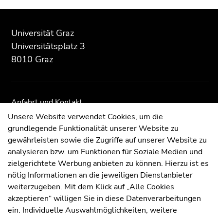
Beginn
Ende
Ende
des
dieses
dieses
Universität Graz
Seitenbereichs:
Seitenbereichs.
Seitenbereichs.
Universitätsplatz 3
Zusatzinformationen:
Zur
Zur
8010 Graz
Übersicht
Übersicht
der
der
Seitenbereiche
Seitenbereiche
Anfahrt und Kontakt
Kommunikation und Öffentlichkeitsarbeit
Unsere Website verwendet Cookies, um die
grundlegende Funktionalität unserer Website zu
Moodle
gewährleisten sowie die Zugriffe auf unserer Website zu
UNIGRAZonline
analysieren bzw. um Funktionen für Soziale Medien und
Impressum
zielgerichtete Werbung anbieten zu können. Hierzu ist es
Datenschutzerklärung
nötig Informationen an die jeweiligen Dienstanbieter
Cookie-Einstellungen
weiterzugeben. Mit dem Klick auf „Alle Cookies
Barrierefreiheitserklärung
akzeptieren“ willigen Sie in diese Datenverarbeitungen
ein. Individuelle Auswahlmöglichkeiten, weitere