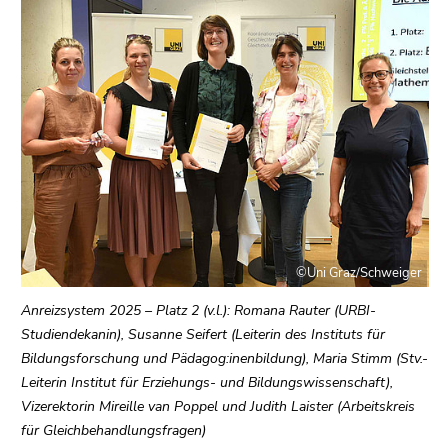
bestätigen
Sie diesen
Link.
Beginn
Zum
des
Inhalt
Seitenbereichs:
(Zugriffstaste
Seitenbereiche:
1)
Zur
Positionsanzeige
(Zugriffstaste
2)
©Uni Graz/Schweiger
Zur
Hauptnavigation
Anreizsystem 2025 – Platz 2 (v.l.): Romana Rauter (URBI-
(Zugriffstaste
Studiendekanin), Susanne Seifert (Leiterin des Instituts für
3)
Bildungsforschung und Pädagog:inenbildung), Maria Stimm (Stv.-
Zu
Leiterin Institut für Erziehungs- und Bildungswissenschaft),
den
Vizerektorin Mireille van Poppel und Judith Laister (Arbeitskreis
Zusatzinformationen
für Gleichbehandlungsfragen)