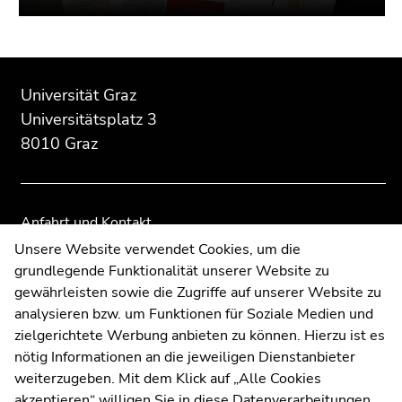
Beginn
Ende
Ende
des
dieses
dieses
Universität Graz
Seitenbereichs:
Seitenbereichs.
Seitenbereichs.
Universitätsplatz 3
Zusatzinformationen:
Zur
Zur
8010 Graz
Übersicht
Übersicht
der
der
Seitenbereiche
Seitenbereiche
Anfahrt und Kontakt
Kommunikation und Öffentlichkeitsarbeit
Unsere Website verwendet Cookies, um die
grundlegende Funktionalität unserer Website zu
Moodle
gewährleisten sowie die Zugriffe auf unserer Website zu
UNIGRAZonline
analysieren bzw. um Funktionen für Soziale Medien und
Impressum
zielgerichtete Werbung anbieten zu können. Hierzu ist es
Datenschutzerklärung
nötig Informationen an die jeweiligen Dienstanbieter
Cookie-Einstellungen
weiterzugeben. Mit dem Klick auf „Alle Cookies
Barrierefreiheitserklärung
akzeptieren“ willigen Sie in diese Datenverarbeitungen