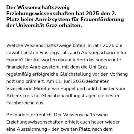
(Zugriffstaste
Der Wissenschaftszweig
5)
Erziehungswissenschaften hat 2025 den 2.
Zu
Platz beim Anreizsystem für Frauenförderung
den
der Universität Graz erhalten.
Seiteneinstellungen
(Benutzer/Sprache)
(Zugriffstaste
Welche Wissenschaftszweige boten im Jahr 2025 die
8)
sowohl besten Einstiegs- als auch Aufstiegschancen für
Zur
Frauen? Die Antworten darauf liefert das sogenannte
Suche
finanzielle Anreizsystem, mit dem die Uni Graz
(Zugriffstaste
regelmäßig erfolgreiche Gleichstellung vor den Vorhang
9)
holt und prämiert. Am 11. Juni 2026 zeichneten
Vizerektorin Mireille van Poppel und Judith Laister vom
Ende
Arbeitskreis für Gleichbehandlungsfragen die besten
dieses
Fachbereiche aus.
Seitenbereichs.
Zur
Besonders erfreulich: Der Wissenschaftszweig
Übersicht
Erziehungswissenschaften erhielt auch heuer wieder
der
eine Auszeichnung - den zweiten Platz, nach dem