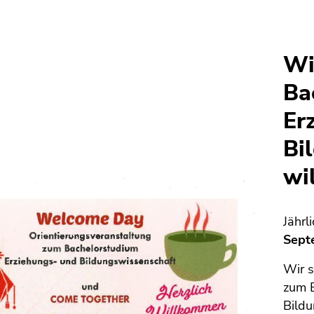
Wi
Ba
Er
Bi
wi
Jährl
Sept
Wir s
zum 
Bildu