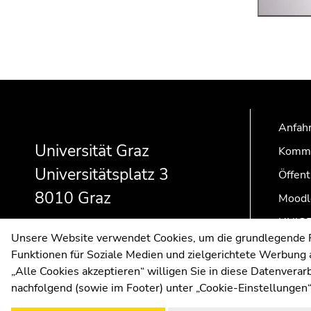
Beginn
Ende
Ende
des
dieses
dieses
Seitenbereichs:
Seitenbereichs.
Seitenbereichs.
Anfahr
Zusatzinformationen:
Zur
Zur
Universität Graz
Kommu
Übersicht
Übersicht
der
der
Universitätsplatz 3
Öffent
Seitenbereiche
Seitenbereiche
8010 Graz
Moodl
UNIGR
Unsere Website verwendet Cookies, um die grundlegende Fu
Funktionen für Soziale Medien und zielgerichtete Werbung a
„Alle Cookies akzeptieren“ willigen Sie in diese Datenvera
nachfolgend (sowie im Footer) unter „Cookie-Einstellungen“