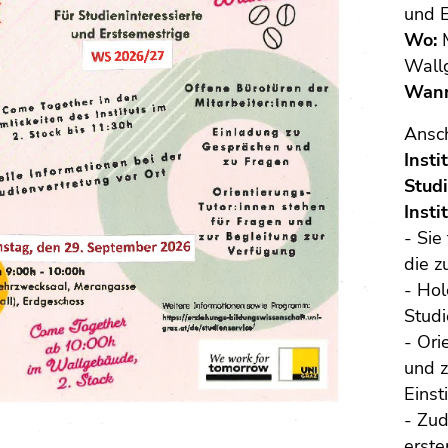
und 
Wo:
M
Wall
Wan
Ansc
Insti
Studi
Insti
- Sie
die z
- Hol
Studi
- Ori
und z
Einst
- Zud
erste