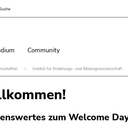
Suche
dium
Community
udium
Community
enschaften
Institut für Erziehungs- und Bildungswissenschaft
llkommen!
enswertes zum Welcome Da