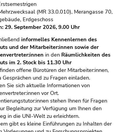
Erstsemestrigen
ehrzwecksaal (MR 33.0.010), Merangasse 70,
gebäude, Erdgeschoss
n:
29. September 2026, 9.00 Uhr
hließend
informelles Kennenlernen des
tuts und der Mitarbeiter:innen sowie der
envertreter:innen
in den
Räumlichkeiten des
tuts im 2. Stock bis 11.30 Uhr
 finden offene Bürotüren der Mitarbeiter:innen,
u Gesprächen und zu Fragen einladen.
en Sie sich aktuelle Informationen von
envertreter:innen vor Ort.
entierungstutor:innen stehen Ihnen für Fragen
ur Begleitung zur Verfügung um Ihnen den
ieg in die UNI-Welt zu erleichtern.
em gibt es kleine Einführungen zu Inhalten der
n Vorlesungen und zu Forschungsprojekten.