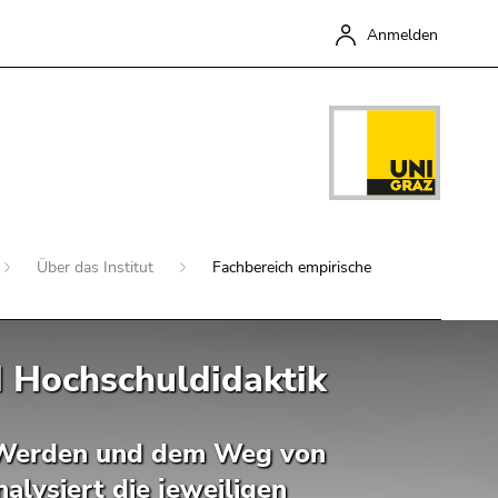
Anmelden
Über das Institut
Fachbereich empirische
 Hochschuldidaktik
Schließen
m Werden und dem Weg von
lysiert die jeweiligen