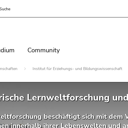
Suche
dium
Community
udium
Community
enschaften
Institut für Erziehungs- und Bildungswissenschaft
rische Lernweltforschung und
eltforschung beschäftigt sich mit de
en innerhalb ihrer Lebenswelten und ana