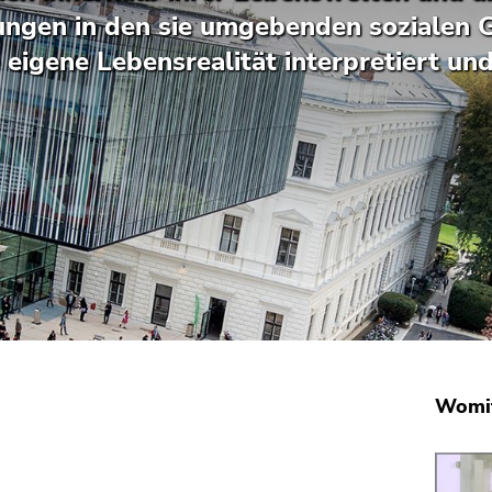
ungen in den sie umgebenden sozialen 
 eigene Lebensrealität interpretiert un
Womit