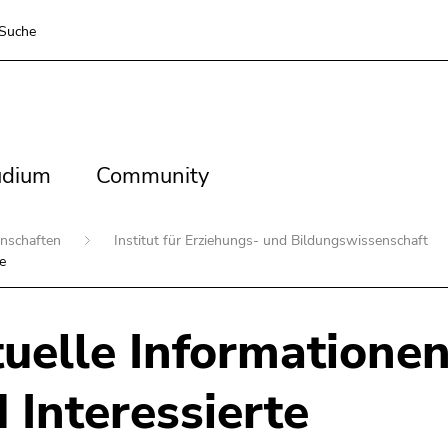
Suche
dium
Community
udium
Community
enschaften
Institut für Erziehungs- und Bildungswissenschaft
e
uelle Informationen
 Interessierte