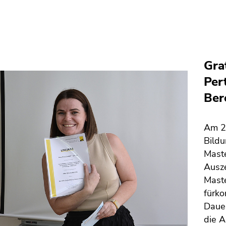
Gra
Per
Ber
Am 21
Bildu
Maste
Ausze
Maste
fürko
Dauer
die A