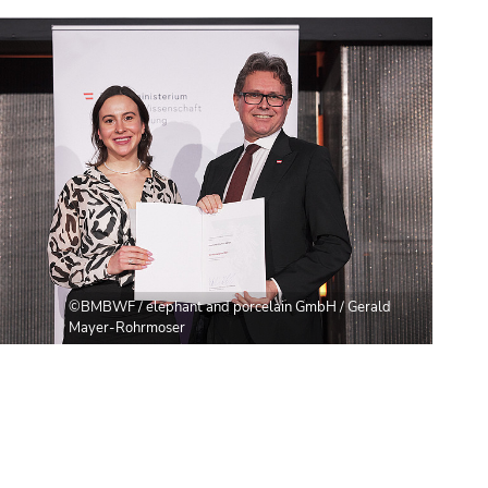
©BMBWF / elephant and porcelain GmbH / Gerald
Mayer-Rohrmoser