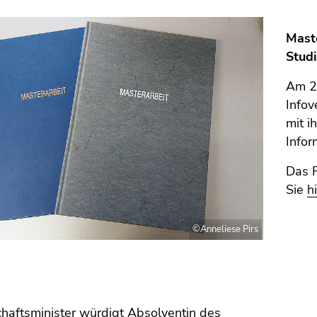
Mast
Stud
Am 21
Infov
mit i
Infor
Das F
Sie
h
©Anneliese Pirs
haftsminister würdigt Absolventin des